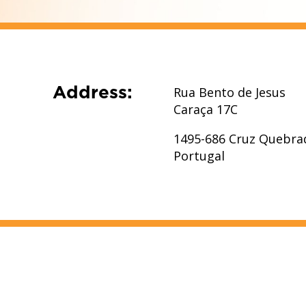
Tem o direito de solicitar
como a sua retificação ou 
tratamento, ou do direito
direito à portabilidade dos 
Tem também o direito de re
Address:
Rua Bento de Jesus
momento sem comprometer 
Caraça 17C
momento em que retira o 
Tem ainda o direito de re
1495-686 Cruz Quebra
junto da Comissão Naciona
Portugal
Para segurança dos seus da
organizativas adequadas pa
adequado aos riscos.
Será notificado(a) em caso
juntamente com a notifica
Dados, nos termos e condiç