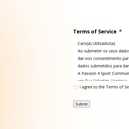
Terms of Service
*
Caro(a) Utilizador(a)
Ao submeter os seus dados
dar-nos consentimento para
dados submetidos para dar 
A Passion 4 Sport Communi
em Rua Valentim Henrique,
I agree to the Terms of Se
Alcabideche, será a Respo
pessoais que poderá conta
rgpd@empower-sports.co
Submit
Os seus dados serão conse
legalmente previstas e de 
Comissão Nacional de Pro