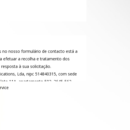
 no nosso formulário de contacto está a
 efetuar a recolha e tratamento dos
resposta à sua solicitação.
cations, Lda, nipc 514840315, com sede
 lote 11A, apartamento 502, 2645-562
rvice
nsável pelo Tratamento dos seus dados
ctar a qualquer momento através do email:
m
rvados pelos prazos e condições
acordo com as orientações prestadas pela
teção de Dados.