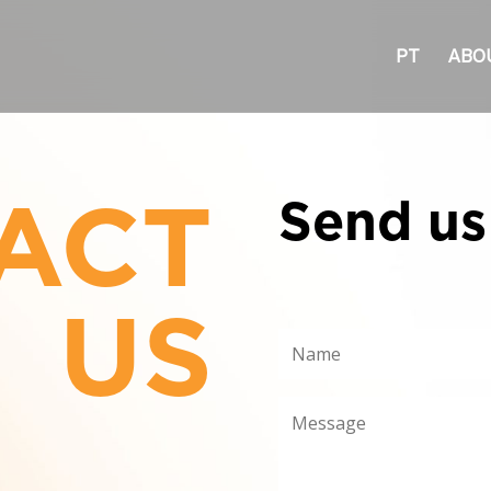
PT
ABO
ACT
Send us
US